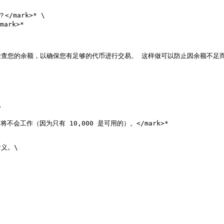
/mark>* \

ark>*

保首先检查您的余额，以确保您有足够的代币进行交易。 这样做可以防止因余额不足而导致


，它将不会工作（因为只有 10,000 是可用的）。</mark>*

。\
