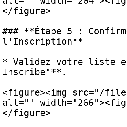
alt="" width="264"><fig
</figure>

### **Étape 5 : Confirm
l'Inscription**

* Validez votre liste e
Inscribe"**.

<figure><img src="/file
alt="" width="266"><fig
</figure>
