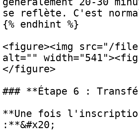
généralement 20-30 minu
se reflète. C'est norma
{% endhint %}

<figure><img src="/file
alt="" width="541"><fig
</figure>

### **Étape 6 : Transfé
**Une fois l'inscriptio
:**&#x20;
