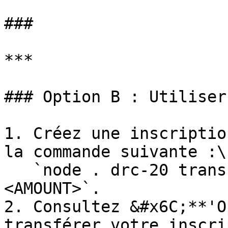
###

***

### Option B : Utiliser
1. Créez une inscriptio
la commande suivante :\

   `node . drc-20 transfer <WALLET> <TICKER> 
<AMOUNT>`.

2. Consultez &#x6C;**'O
transférer votre inscri